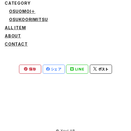
CATEGORY
OSUOMOI＋
OSUKOORIMITSU
ALL ITEM
ABOUT
CONTACT
保存
シェア
LINE
ポスト
© XsuLAB