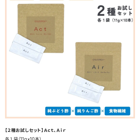
【２種お試しセット】Ａｃｔ、Ａｉｒ
各１袋（11g×10本）