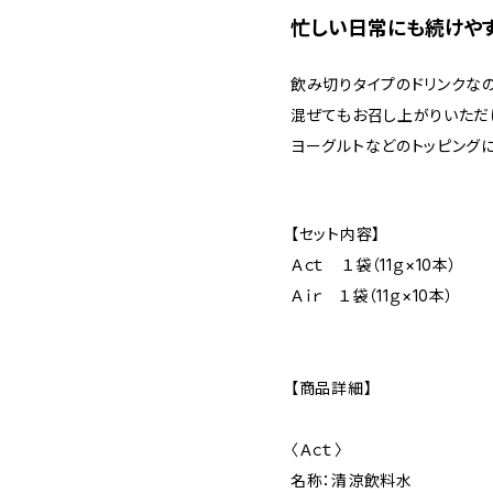
忙しい日常にも続けやす
飲み切りタイプのドリンクな
混ぜてもお召し上がりいただ
ヨーグルトなどのトッピング
【セット内容】
Ａｃｔ １袋（11ｇ×10本）
Ａｉｒ １袋（11ｇ×10本）
【商品詳細】
〈Ａｃｔ〉
名称：清涼飲料水