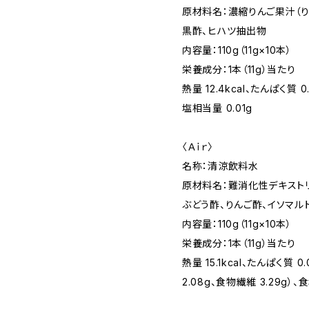
原材料名：濃縮りんご果汁（り
黒酢、ヒハツ抽出物
内容量：110g（11g×10本）
栄養成分：1本（11g）当たり
熱量 12.4kcal、たんぱく質 
塩相当量 0.01g
〈Ａｉｒ〉
名称：清涼飲料水
原材料名：難消化性デキストリ
ぶどう酢、りんご酢、イソマル
内容量：110g（11g×10本）
栄養成分：1本（11g）当たり
熱量 15.1kcal、たんぱく質 
2.08g、食物繊維 3.29g）、