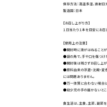
保存方法：高温多湿、直射日
製造国：日本
【お召し上がり方】
１日当たり１本を目安にお召
【使用上の注意】
●開封時に液がはねることが
●袋の角で、手や口を傷つけ
●開封後は残さずお召し上が
●原料由来の浮遊・沈殿・変
には問題ありません。
●万一体質に合わない場合は
●幼少児の手の届かないとこ
食生活は、主食、主菜、副菜を