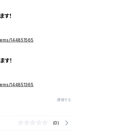
ます！
items/144851565
ます！
items/144851365
通報する
(0)